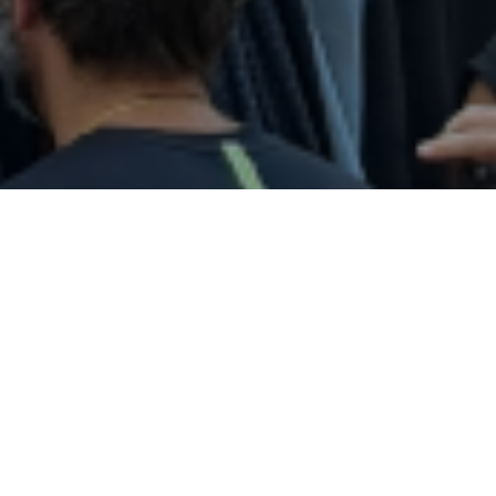
AURKEZPENA
Ondalan Erraldoien Konpartsa 1996an sortu ze