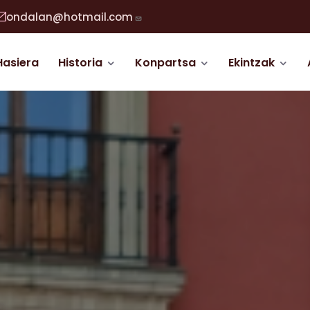
ondalan@hotmail.com
abigazio nagusia
Hasiera
Historia
Konpartsa
Ekintzak