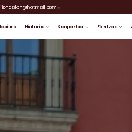
ondalan@hotmail.com
abigazio nagusia
Hasiera
Historia
Konpartsa
Ekintzak