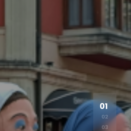
01
02
03