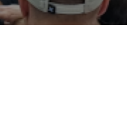
n.
 urte
aia