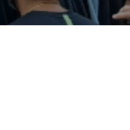
AURKEZPENA
Ondalan Erraldoien Konpartsa 1996an sortu ze
Konpartsaren inguruan lan egin dutenei esker,
guzti hauetan Konpartsa bai Deustuan bai Bizk
osoan ezaguna bihurtu da.