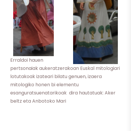
Erraldoi hauen
pertsonaiak aukeratzerakoan Euskal mitologiari
lotutakoak izateari bilatu genuen, izaera
mitologiko honen bi elementu
esanguratsuenatarikoak dira hautatuak: Aker
beltz eta Anbotoko Mari